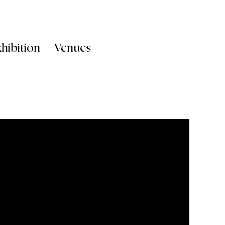
hibition
Venues
Exhibition
Venues